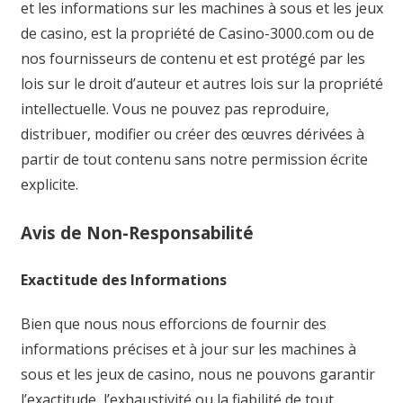
et les informations sur les machines à sous et les jeux
de casino, est la propriété de Casino-3000.com ou de
nos fournisseurs de contenu et est protégé par les
lois sur le droit d’auteur et autres lois sur la propriété
intellectuelle. Vous ne pouvez pas reproduire,
distribuer, modifier ou créer des œuvres dérivées à
partir de tout contenu sans notre permission écrite
explicite.
Avis de Non-Responsabilité
Exactitude des Informations
Bien que nous nous efforcions de fournir des
informations précises et à jour sur les machines à
sous et les jeux de casino, nous ne pouvons garantir
l’exactitude, l’exhaustivité ou la fiabilité de tout