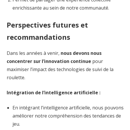
enrichissante au sein de notre communauté.
Perspectives futures et
recommandations
Dans les années à venir,
nous devons nous
concentrer sur l’innovation continue
pour
maximiser l’impact des technologies de suivi de la
roulette.
Intégration de l’intelligence artificielle :
En intégrant l’intelligence artificielle, nous pouvons
améliorer notre compréhension des tendances de
jeu.