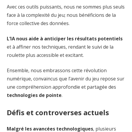
Avec ces outils puissants, nous ne sommes plus seuls
face à la complexité du jeu; nous bénéficions de la
force collective des données.
L’IA nous aide à anticiper les résultats potentiels
et à affiner nos techniques, rendant le suivi de la
roulette plus accessible et excitant.
Ensemble, nous embrassons cette révolution
numérique, convaincus que l’avenir du jeu repose sur
une compréhension approfondie et partagée des
technologies de pointe
.
Défis et controverses actuels
Malgré les avancées technologiques
, plusieurs