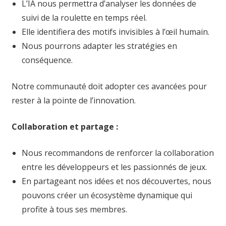
L’IA nous permettra d’analyser les données de
suivi de la roulette en temps réel.
Elle identifiera des motifs invisibles à l’œil humain.
Nous pourrons adapter les stratégies en
conséquence.
Notre communauté doit adopter ces avancées pour
rester à la pointe de l’innovation.
Collaboration et partage :
Nous recommandons de renforcer la collaboration
entre les développeurs et les passionnés de jeux.
En partageant nos idées et nos découvertes, nous
pouvons créer un écosystème dynamique qui
profite à tous ses membres.