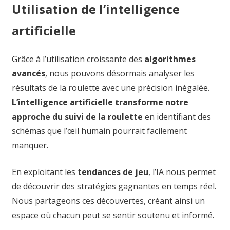
Utilisation de l’intelligence
artificielle
Grâce à l’utilisation croissante des
algorithmes
avancés
, nous pouvons désormais analyser les
résultats de la roulette avec une précision inégalée.
L’intelligence artificielle transforme notre
approche du suivi de la roulette
en identifiant des
schémas que l’œil humain pourrait facilement
manquer.
En exploitant les
tendances de jeu
, l’IA nous permet
de découvrir des stratégies gagnantes en temps réel.
Nous partageons ces découvertes, créant ainsi un
espace où chacun peut se sentir soutenu et informé.