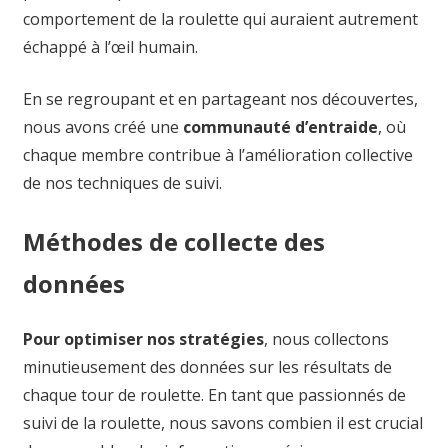
comportement de la roulette qui auraient autrement
échappé à l’œil humain.
En se regroupant et en partageant nos découvertes,
nous avons créé une
communauté d’entraide
, où
chaque membre contribue à l’amélioration collective
de nos techniques de suivi.
Méthodes de collecte des
données
Pour optimiser nos stratégies
, nous collectons
minutieusement des données sur les résultats de
chaque tour de roulette. En tant que passionnés de
suivi de la roulette, nous savons combien il est crucial