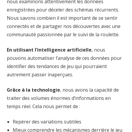
nous examinons attentivement les données
enregistrées pour déceler des schémas récurrents.
Nous savons combien il est important de se sentir
connectés et de partager nos découvertes avec une
communauté passionnée par le suivi de la roulette.
En utilisant l’intelligence artificielle
, nous
pouvons automatiser l’analyse de ces données pour
identifier des tendances de jeu qui pourraient
autrement passer inaperçues.
Grâce à la technologie
, nous avons la capacité de
traiter des volumes énormes d’informations en
temps réel. Cela nous permet de :
Repérer des variations subtiles
Mieux comprendre les mécanismes derrière le jeu