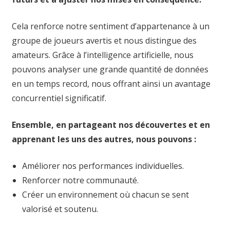
Cela renforce notre sentiment d’appartenance à un
groupe de joueurs avertis et nous distingue des
amateurs. Grâce à l’intelligence artificielle, nous
pouvons analyser une grande quantité de données
en un temps record, nous offrant ainsi un avantage
concurrentiel significatif.
Ensemble, en partageant nos découvertes et en
apprenant les uns des autres, nous pouvons :
Améliorer nos performances individuelles.
Renforcer notre communauté.
Créer un environnement où chacun se sent
valorisé et soutenu.