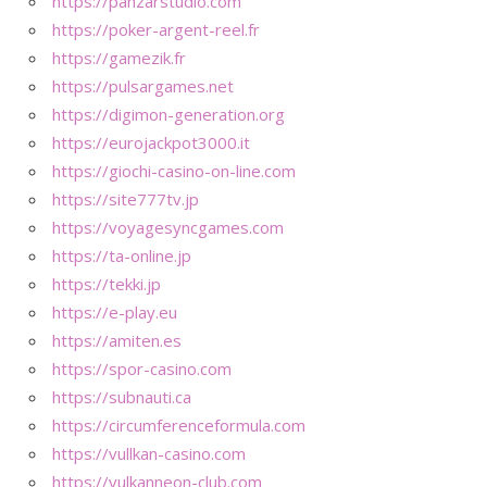
https://panzarstudio.com
https://poker-argent-reel.fr
https://gamezik.fr
https://pulsargames.net
https://digimon-generation.org
https://eurojackpot3000.it
https://giochi-casino-on-line.com
https://site777tv.jp
https://voyagesyncgames.com
https://ta-online.jp
https://tekki.jp
https://e-play.eu
https://amiten.es
https://spor-casino.com
https://subnauti.ca
https://circumferenceformula.com
https://vullkan-casino.com
https://vulkanneon-club.com