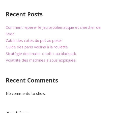
Recent Posts
Comment repérer le jeu problématique et chercher de
l’aide
Calcul des cotes du pot au poker
Guide des paris voisins à la roulette
Stratégie des mains « soft » au blackjack
Volatilité des machines à sous expliquée
Recent Comments
No comments to show.