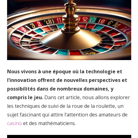
Nous vivons à une époque où la technologie et
l’innovation offrent de nouvelles perspectives et
possibilités dans de nombreux domaines, y
compris le jeu.
Dans cet article, nous allons explorer
les techniques de suivi de la roue de la roulette, un
sujet fascinant qui attire l’attention des amateurs de
casino
et des mathématiciens.