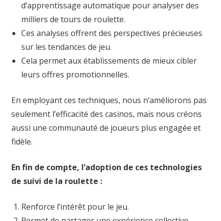
d’apprentissage automatique pour analyser des
milliers de tours de roulette.
Ces analyses offrent des perspectives précieuses
sur les tendances de jeu.
Cela permet aux établissements de mieux cibler
leurs offres promotionnelles.
En employant ces techniques, nous n’améliorons pas
seulement l’efficacité des casinos, mais nous créons
aussi une communauté de joueurs plus engagée et
fidèle.
En fin de compte, l’adoption de ces technologies
de suivi de la roulette :
Renforce l’intérêt pour le jeu.
Permet de partager une expérience collective