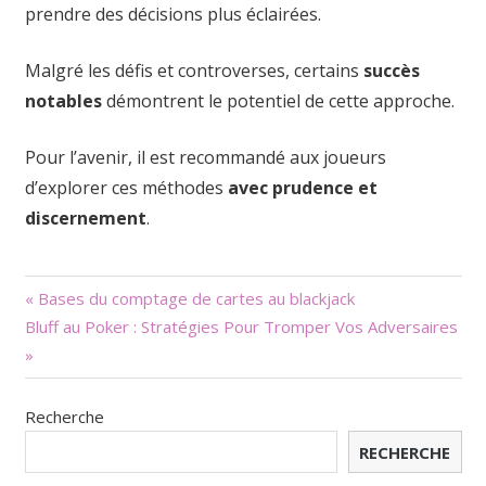
prendre des décisions plus éclairées.
Malgré les défis et controverses, certains
succès
notables
démontrent le potentiel de cette approche.
Pour l’avenir, il est recommandé aux joueurs
d’explorer ces méthodes
avec prudence et
discernement
.
Navigation
« Bases du comptage de cartes au blackjack
Bluff au Poker : Stratégies Pour Tromper Vos Adversaires
de
»
l’article
Recherche
RECHERCHE