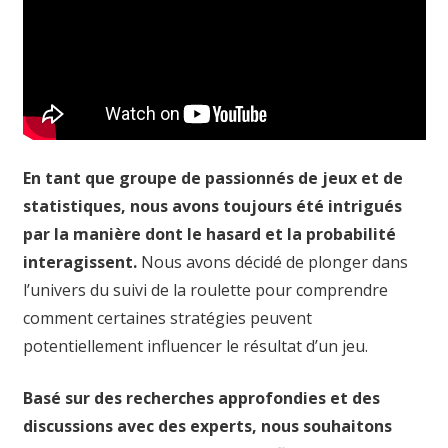
En tant que groupe de passionnés de jeux et de
statistiques, nous avons toujours été intrigués
par la manière dont le hasard et la probabilité
interagissent.
Nous avons décidé de plonger dans
l’univers du suivi de la roulette pour comprendre
comment certaines stratégies peuvent
potentiellement influencer le résultat d’un jeu.
Basé sur des recherches approfondies et des
discussions avec des experts, nous souhaitons