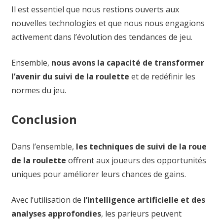
Il est essentiel que nous restions ouverts aux
nouvelles technologies et que nous nous engagions
activement dans l’évolution des tendances de jeu.
Ensemble,
nous avons la capacité de transformer
l’avenir du suivi de la roulette
et de redéfinir les
normes du jeu.
Conclusion
Dans l’ensemble,
les techniques de suivi de la roue
de la roulette
offrent aux joueurs des opportunités
uniques pour améliorer leurs chances de gains.
Avec l’utilisation de
l’intelligence artificielle et des
analyses approfondies
, les parieurs peuvent