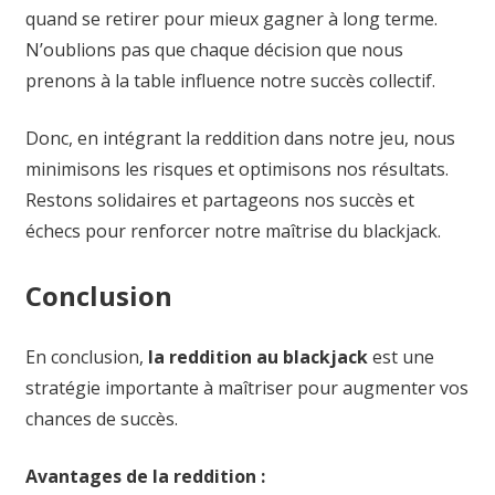
quand se retirer pour mieux gagner à long terme.
N’oublions pas que chaque décision que nous
prenons à la table influence notre succès collectif.
Donc, en intégrant la reddition dans notre jeu, nous
minimisons les risques et optimisons nos résultats.
Restons solidaires et partageons nos succès et
échecs pour renforcer notre maîtrise du blackjack.
Conclusion
En conclusion,
la reddition au blackjack
est une
stratégie importante à maîtriser pour augmenter vos
chances de succès.
Avantages de la reddition :