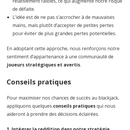
relativement faibles, ce qui augmente notre risque
de défaite.
L’idée est de ne pas s’accrocher à de mauvaises
mains, mais plutôt d’accepter de petites pertes
pour éviter de plus grandes pertes potentielles.
En adoptant cette approche, nous renforçons notre
sentiment d’appartenance à une communauté de
joueurs stratégiques et avertis
.
Conseils pratiques
Pour maximiser nos chances de succès au blackjack,
appliquons quelques
conseils pratiques
qui nous
aideront à prendre des décisions éclairées.
1. Intégrer la reddition dans notre stratégie