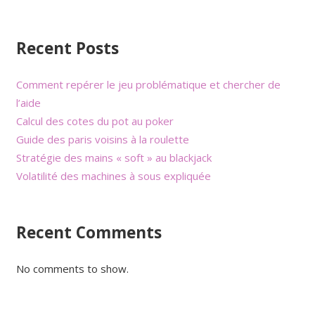
Recent Posts
Comment repérer le jeu problématique et chercher de
l’aide
Calcul des cotes du pot au poker
Guide des paris voisins à la roulette
Stratégie des mains « soft » au blackjack
Volatilité des machines à sous expliquée
Recent Comments
No comments to show.