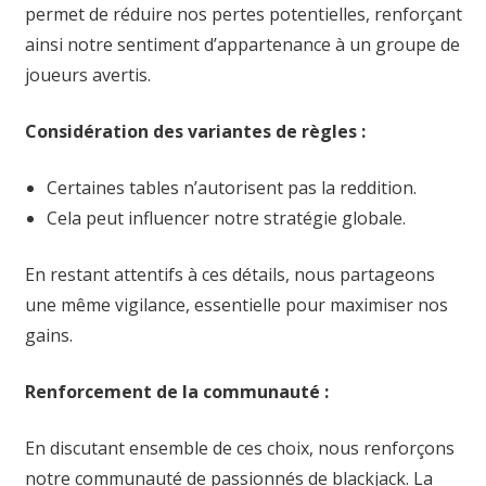
permet de réduire nos pertes potentielles, renforçant
ainsi notre sentiment d’appartenance à un groupe de
joueurs avertis.
Considération des variantes de règles :
Certaines tables n’autorisent pas la reddition.
Cela peut influencer notre stratégie globale.
En restant attentifs à ces détails, nous partageons
une même vigilance, essentielle pour maximiser nos
gains.
Renforcement de la communauté :
En discutant ensemble de ces choix, nous renforçons
notre communauté de passionnés de blackjack. La