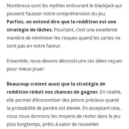
Nombreux sont les mythes entourant le blackjack qui
peuvent fausser notre compréhension du jeu.
Parfois, on entend dire que la reddition est une
stratégie de lâches.
Pourtant, c’est une excellente
manière de minimiser les risques quand les cartes ne
sont pas en notre faveur.
Ensemble, nous devons déconstruire ces idées reçues
pour mieux jouer.
Beaucoup croient aussi que la stratégie de
reddition réduit nos chances de gagner.
En réalité,
elle permet d’économiser des jetons précieux quand
la probabilité de perdre est élevée. En acceptant cela,
nous nous donnons les moyens de rester dans le jeu
plus longtemps, prêts à saisir de nouvelles