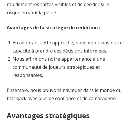
rapidement les cartes visibles et de décider si le
risque en vaut la peine.
Avantages de la stratégie de reddition :
En adoptant cette approche, nous montrons notre
capacité à prendre des décisions informées.
Nous affirmons notre appartenance à une
communauté de joueurs stratégiques et
responsables.
Ensemble, nous pouvons naviguer dans le monde du
blackjack avec plus de confiance et de camaraderie.
Avantages stratégiques