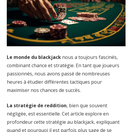
Le monde du blackjack
nous a toujours fascinés,
combinant chance et stratégie. En tant que joueurs
passionnés, nous avons passé de nombreuses
heures à étudier différentes tactiques pour
maximiser nos chances de succès.
La stratégie de reddition
, bien que souvent
négligée, est essentielle. Cet article explore en
profondeur cette stratégie au blackjack, expliquant
quand et pourquoi il est parfois plus sage de se