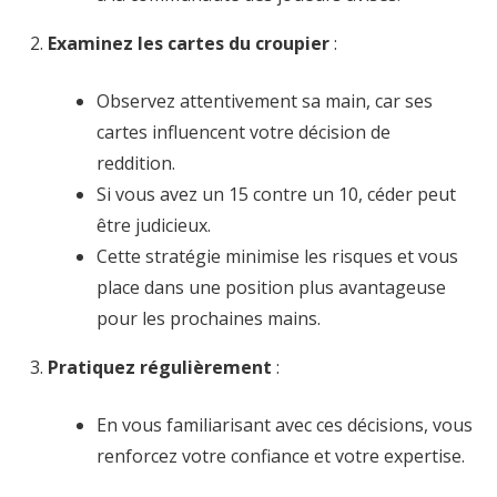
Examinez les cartes du croupier
:
Observez attentivement sa main, car ses
cartes influencent votre décision de
reddition.
Si vous avez un 15 contre un 10, céder peut
être judicieux.
Cette stratégie minimise les risques et vous
place dans une position plus avantageuse
pour les prochaines mains.
Pratiquez régulièrement
:
En vous familiarisant avec ces décisions, vous
renforcez votre confiance et votre expertise.