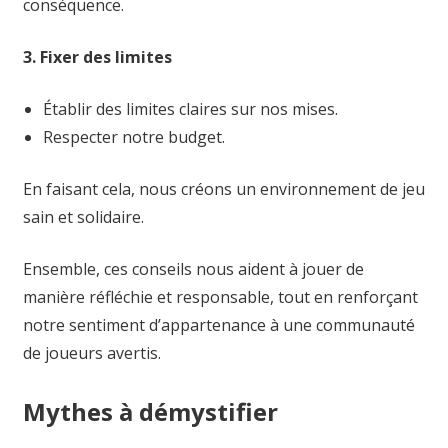
conséquence.
3. Fixer des limites
Établir des limites claires sur nos mises.
Respecter notre budget.
En faisant cela, nous créons un environnement de jeu
sain et solidaire.
Ensemble, ces conseils nous aident à jouer de
manière réfléchie et responsable, tout en renforçant
notre sentiment d’appartenance à une communauté
de joueurs avertis.
Mythes à démystifier